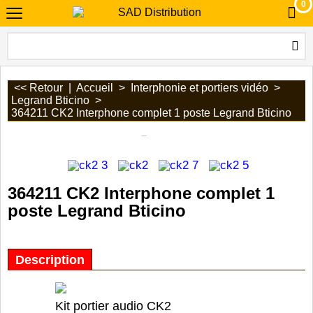
0
<< Retour
|
Accueil
>
Interphonie et portiers vidéo
>
Legrand Bticino
>
364211 CK2 Interphone complet 1 poste Legrand Bticino
364211 CK2 Interphone complet 1
poste Legrand Bticino
Description
Kit portier audio CK2