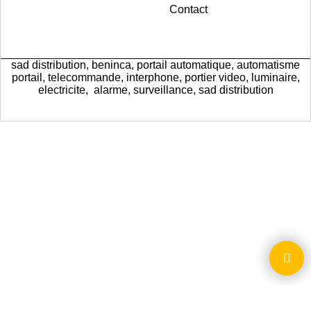
Contact
sad distribution, beninca, portail automatique, automatisme
portail, telecommande, interphone, portier video, luminaire,
electricite, alarme, surveillance, sad distribution
Boutique en ligne créés
avec le logiciel
eCommerce ShopFactory