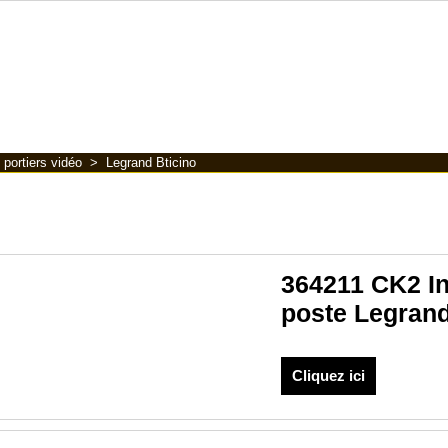
 portiers vidéo
>
Legrand Bticino
364211 CK2 In
poste Legrand
Cliquez ici