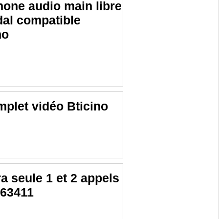
hone audio main libre
ndal compatible
no
mplet vidéo Bticino
 seule 1 et 2 appels
363411