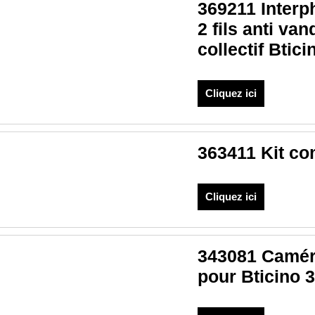
369211 Interp
2 fils anti va
collectif Btici
Cliquez ici
363411 Kit co
Cliquez ici
343081 Caméra
pour Bticino 