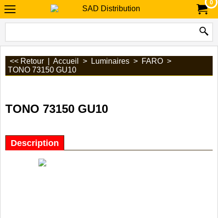
0
<< Retour
|
Accueil
>
Luminaires
>
FARO
>
TONO 73150 GU10
TONO 73150 GU10
Description