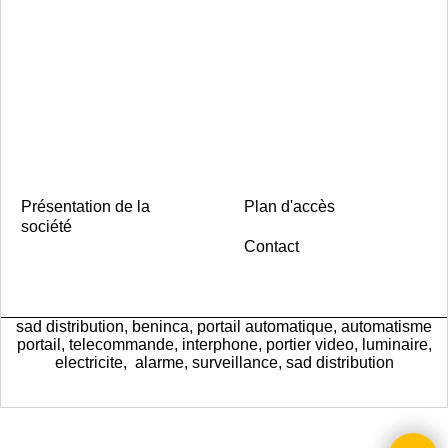
Présentation de la
Plan d'accès
société
Contact
sad distribution, beninca, portail automatique, automatisme
portail, telecommande, interphone, portier video, luminaire,
electricite, alarme, surveillance, sad distribution
Boutique en ligne créés
avec le logiciel
eCommerce ShopFactory