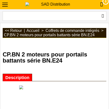
0
<< Retour
|
Accueil
>
Coffrets de commande intégrés
>
CP.BN 2 moteurs pour portails battants série BN.E24
CP.BN 2 moteurs pour portails
battants série BN.E24
Description