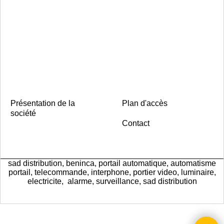
Présentation de la
Plan d'accès
société
Contact
sad distribution, beninca, portail automatique, automatisme
portail, telecommande, interphone, portier video, luminaire,
electricite, alarme, surveillance, sad distribution
Boutique en ligne créés
avec le logiciel
eCommerce ShopFactory