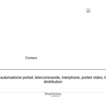
Contact
 automatisme portail, telecommande, interphone, portier video, l
distribution
Boutique en ligne créés
avec le logiciel
eCommerce ShopFactory