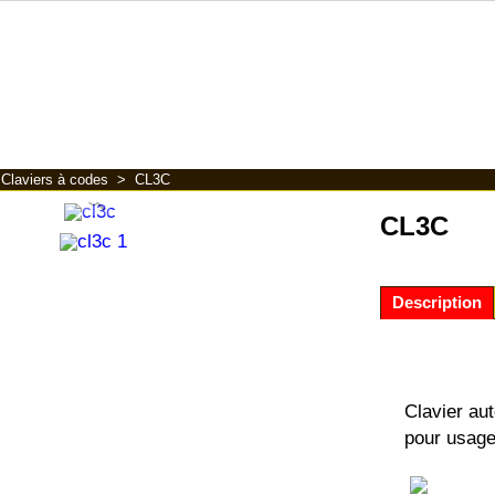
>
Claviers à codes
>
CL3C
CL3C
Description
Clavier aut
pour usage