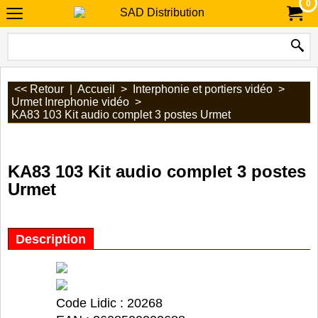
0
<< Retour
|
Accueil
>
Interphonie et portiers vidéo
>
Urmet Inrephonie vidéo
>
KA83 103 Kit audio complet 3 postes Urmet
KA83 103 Kit audio complet 3 postes
Urmet
Description
Code Lidic : 20268