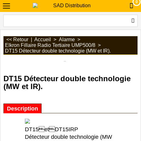
0
<< Retour
|
Accueil
>
Alarme
>
Elkron Fillaire Radio Tertiaire UMP500/8
>
DT15 Détecteur double technologie (MW et IR).
DT15 Détecteur double technologie
(MW et IR).
Description
DT15etDT15IRP
Détecteur double technologie (MW