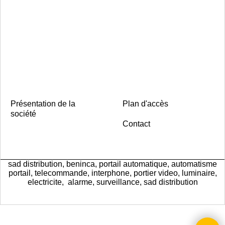
Présentation de la
Plan d'accès
société
Contact
sad distribution, beninca, portail automatique, automatisme
portail, telecommande, interphone, portier video, luminaire,
electricite, alarme, surveillance, sad distribution
Boutique en ligne créés
avec le logiciel
eCommerce ShopFactory