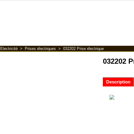
>
Electricité
>
Prises électriques
>
032202 Prise électrique
032202 Pr
Description