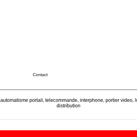
Contact
 automatisme portail, telecommande, interphone, portier video, l
distribution
Boutique en ligne créés
avec le logiciel
eCommerce ShopFactory