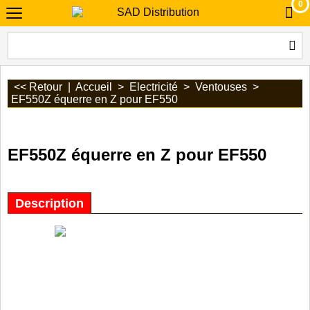
0
<< Retour
|
Accueil
>
Electricité
>
Ventouses
>
EF550Z équerre en Z pour EF550
EF550Z équerre en Z pour EF550
Description