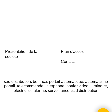
Présentation de la
Plan d'accès
société
Contact
sad distribution, beninca, portail automatique, automatisme
portail, telecommande, interphone, portier video, luminaire,
electricite, alarme, surveillance, sad distribution
Boutique en ligne créés
avec le logiciel
eCommerce ShopFactory