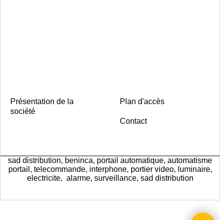
Présentation de la
Plan d'accès
société
Contact
sad distribution, beninca, portail automatique, automatisme
portail, telecommande, interphone, portier video, luminaire,
electricite, alarme, surveillance, sad distribution
Boutique en ligne créés
avec le logiciel
eCommerce ShopFactory