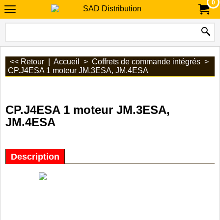
0
<< Retour
|
Accueil
>
Coffrets de commande intégrés
>
CP.J4ESA 1 moteur JM.3ESA, JM.4ESA
CP.J4ESA 1 moteur JM.3ESA,
JM.4ESA
Description