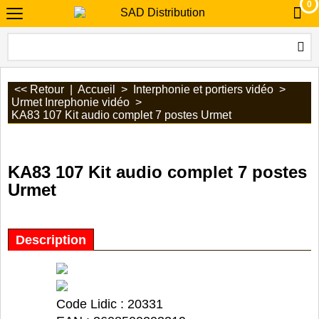
0
<< Retour
|
Accueil
>
Interphonie et portiers vidéo
>
Urmet Inrephonie vidéo
>
KA83 107 Kit audio complet 7 postes Urmet
KA83 107 Kit audio complet 7 postes
Urmet
Description
Code Lidic : 20331