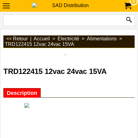
0
<< Retour
|
Accueil
>
Electricité
>
Alimentations
>
TRD122415 12vac 24vac 15VA
TRD122415 12vac 24vac 15VA
Description