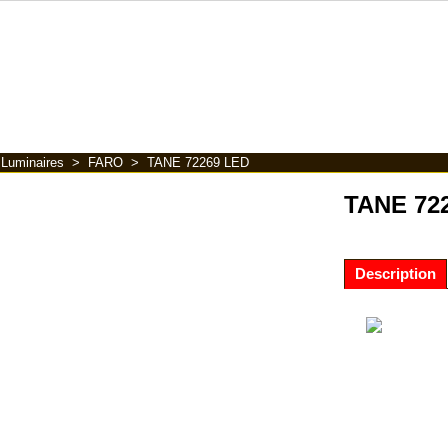
>
Luminaires
>
FARO
>
TANE 72269 LED
TANE 72
Description