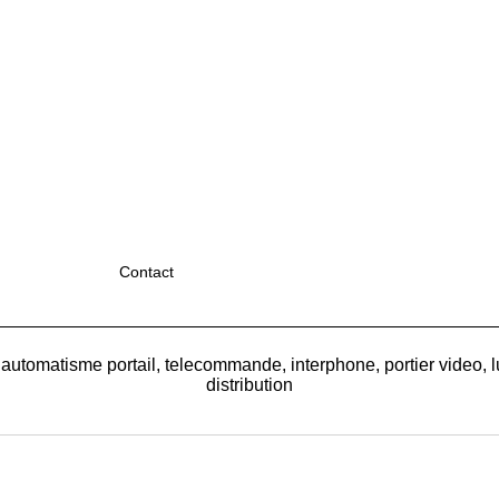
Contact
 automatisme portail, telecommande, interphone, portier video, l
distribution
Boutique en ligne créés
avec le logiciel
eCommerce ShopFactory