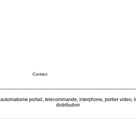
Contact
 automatisme portail, telecommande, interphone, portier video, l
distribution
Boutique en ligne créés
avec le logiciel
eCommerce ShopFactory