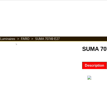
>
Luminaires
>
FARO
>
SUMA 70749 E27
SUMA 70
Description