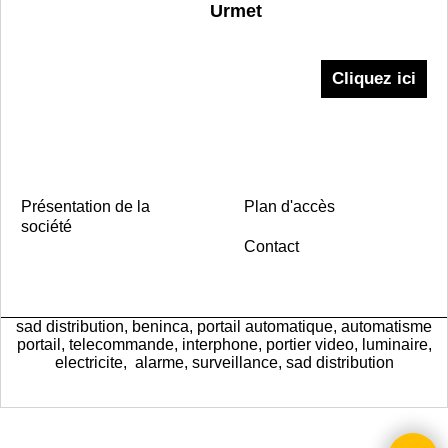
Urmet
Cliquez ici
Présentation de la
Plan d'accès
société
Contact
sad distribution, beninca, portail automatique, automatisme
portail, telecommande, interphone, portier video, luminaire,
electricite, alarme, surveillance, sad distribution
Boutique en ligne créés
avec le logiciel
eCommerce ShopFactory